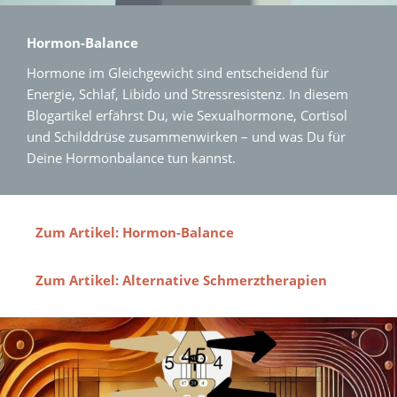
Hormon-Balance
Hormone im Gleichgewicht sind entscheidend für
Energie, Schlaf, Libido und Stressresistenz. In diesem
Blogartikel erfährst Du, wie Sexualhormone, Cortisol
und Schilddrüse zusammenwirken – und was Du für
Deine Hormonbalance tun kannst.
Zum Artikel: Hormon-Balance
Zum Artikel: Alternative Schmerztherapien