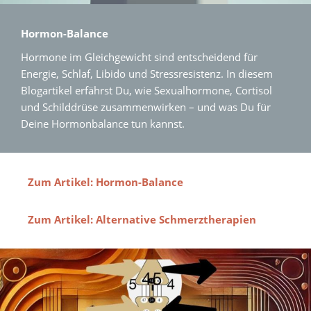
Hormon-Balance
Hormone im Gleichgewicht sind entscheidend für
Energie, Schlaf, Libido und Stressresistenz. In diesem
Blogartikel erfährst Du, wie Sexualhormone, Cortisol
und Schilddrüse zusammenwirken – und was Du für
Deine Hormonbalance tun kannst.
Zum Artikel: Hormon-Balance
Zum Artikel: Alternative Schmerztherapien