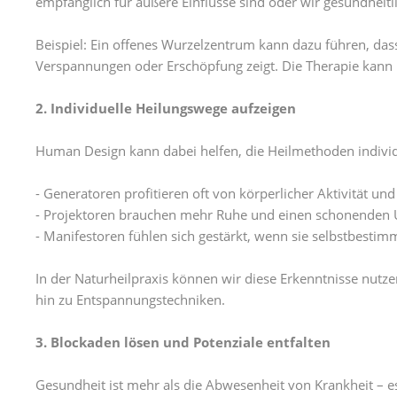
empfänglich für äußere Einflüsse sind oder wir gesundheit
Beispiel: Ein offenes Wurzelzentrum kann dazu führen, das
Verspannungen oder Erschöpfung zeigt. Die Therapie kann h
2. Individuelle Heilungswege aufzeigen
Human Design kann dabei helfen, die Heilmethoden individ
- Generatoren profitieren oft von körperlicher Aktivität un
- Projektoren brauchen mehr Ruhe und einen schonenden U
- Manifestoren fühlen sich gestärkt, wenn sie selbstbesti
In der Naturheilpraxis können wir diese Erkenntnisse nutz
hin zu Entspannungstechniken.
3. Blockaden lösen und Potenziale entfalten
Gesundheit ist mehr als die Abwesenheit von Krankheit – e