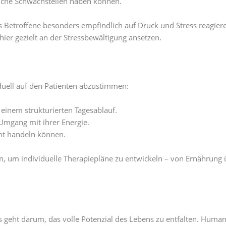
liche Schwachstellen haben können.
s Betroffene besonders empfindlich auf Druck und Stress reagiere
ier gezielt an der Stressbewältigung ansetzen.
uell auf den Patienten abzustimmen:
d einem strukturierten Tagesablauf.
mgang mit ihrer Energie.
mmt handeln können.
en, um individuelle Therapiepläne zu entwickeln – von Ernährung
s geht darum, das volle Potenzial des Lebens zu entfalten. Huma