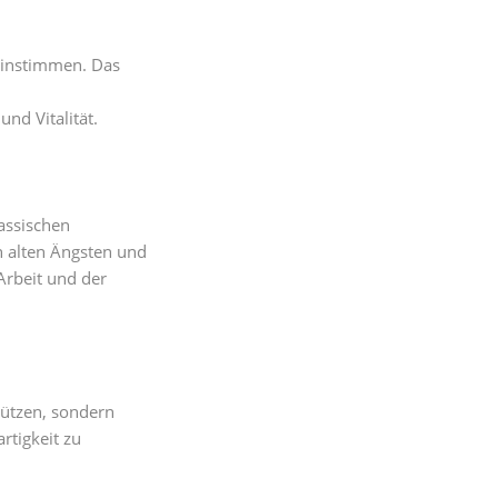
einstimmen. Das
nd Vitalität.
assischen
n alten Ängsten und
Arbeit und der
tützen, sondern
rtigkeit zu