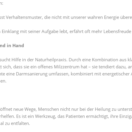
n:
st Verhaltensmuster, die nicht mit unserer wahren Energie über
inklang mit seiner Aufgabe lebt, erfährt oft mehr Lebensfreude u
and in Hand
cht Hilfe in der Naturheilpraxis. Durch eine Kombination aus kl
ch, dass sie ein offenes Milzzentrum hat – sie tendiert dazu, a
te eine Darmsanierung umfassen, kombiniert mit energetischer 
uen.
röffnet neue Wege, Menschen nicht nur bei der Heilung zu unters
helfen. Es ist ein Werkzeug, das Patienten ermächtigt, ihre Einziga
l zu entfalten.