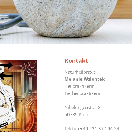
Kontakt
Naturheilpraxis
Melanie Wziontek
Heilpraktikerin _
Tierheilpraktikerin
Nibelungenstr. 18
50739 Köln
Telefon +49 221 377 94 54