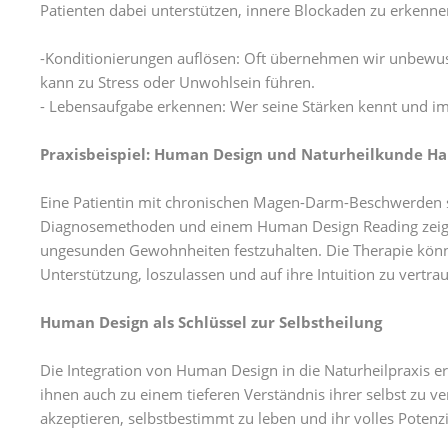
Patienten dabei unterstützen, innere Blockaden zu erkenne
-Konditionierungen auflösen: Oft übernehmen wir unbewus
kann zu Stress oder Unwohlsein führen.
- Lebensaufgabe erkennen: Wer seine Stärken kennt und im E
Praxisbeispiel: Human Design und Naturheilkunde H
Eine Patientin mit chronischen Magen-Darm-Beschwerden su
Diagnosemethoden und einem Human Design Reading zeigt si
ungesunden Gewohnheiten festzuhalten. Die Therapie könn
Unterstützung, loszulassen und auf ihre Intuition zu vertra
Human Design als Schlüssel zur Selbstheilung
Die Integration von Human Design in die Naturheilpraxis e
ihnen auch zu einem tieferen Verständnis ihrer selbst zu ver
akzeptieren, selbstbestimmt zu leben und ihr volles Potenzia